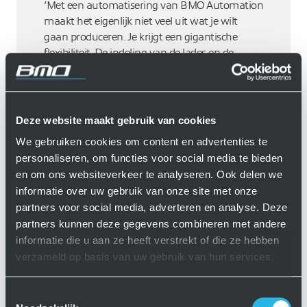
‘Met een automatisering van BMO Automation
maakt het eigenlijk niet veel uit wat je wilt
gaan produceren. Je krijgt een gigantische
flexibiliteit. De indeling van de lades en de
gebruiksvriendelijke programmatuur. Het is
bijna oneindig, het biedt gewoon zo veel
mogelijkheden.’
Deze website maakt gebruik van cookies
We gebruiken cookies om content en advertenties te
personaliseren, om functies voor social media te bieden
Jeroen Sleddens
en om ons websiteverkeer te analyseren. Ook delen we
Directeur van G.M.O. Nederland
informatie over uw gebruik van onze site met onze
partners voor social media, adverteren en analyse. Deze
partners kunnen deze gegevens combineren met andere
LAAT MEER REFERENTIES ZIEN
informatie die u aan ze heeft verstrekt of die ze hebben
verzameld op basis van uw gebruik van hun services.
Toestemmingsselectie