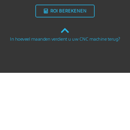
ROI BEREKENEN
In hoeveel maanden verdient u uw CNC machine terug?