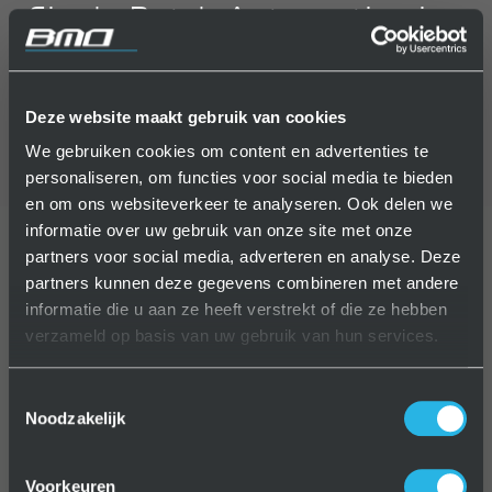
Single Batch Automatisering
Eén product afstellen en direct daarna onbemand produceren
Deze website maakt gebruik van cookies
Autonomie = productietijd van de ingestelde serie
We gebruiken cookies om content en advertenties te
personaliseren, om functies voor social media te bieden
en om ons websiteverkeer te analyseren. Ook delen we
informatie over uw gebruik van onze site met onze
partners voor social media, adverteren en analyse. Deze
partners kunnen deze gegevens combineren met andere
informatie die u aan ze heeft verstrekt of die ze hebben
verzameld op basis van uw gebruik van hun services.
Toestemmingsselectie
Noodzakelijk
Voorkeuren