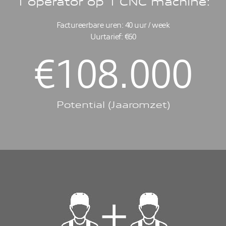
1 operator op 1 CNC machine:
Factureerbare uren: 40 uur / week
Uurtarief: €60
€
108.000
Potential (Jaaromzet)