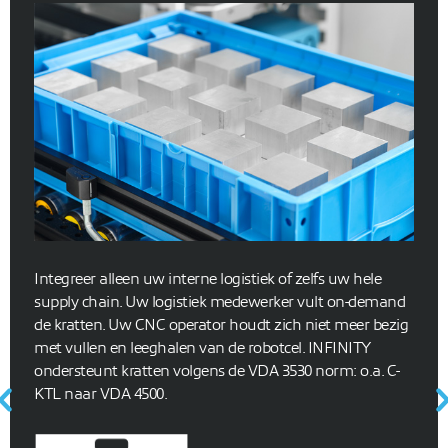
Onmisbare carriers voor spanmiddelen of werkstukken.
.
.
.
.
.