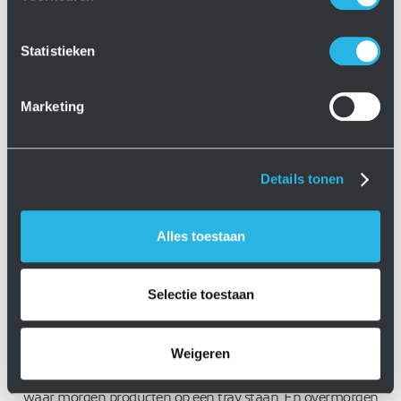
Tot 200% meer opslagruimte in
dezelfde hoogtemeter
Statistieken
Elke productserie en elk span- of hulpmiddel heeft een
Marketing
andere hoogte. Zo wordt er vaak vooral heel veel lucht
opgeslagen. Allemaal hoogtemeters die ineffeciënt gebruikt
worden. Waarom zou u verspilde opslagruimte accepteren?
Details tonen
Dynamic Storage is standaard geïntegreerd in het INFINITY
Platform: De hoogte van elke carrier wordt tijdens de invoer
Alles toestaan
automatisch gemeten. Vervolgens stapelt de robot de
carriers strak bovenop elkaar, met slechts enkele millimeters
tussenruimte. Dit betekent dat al uw opslaghoogte optimaal
Selectie toestaan
wordt benut.
Een tweede voordeel van Dynamic Storage is dat
Weigeren
opslagplekken niet vooraf voor één soort carrier zijn
gereserveerd. Vandaag staat er een spanmiddel op de plek
waar morgen producten op een tray staan. En overmorgen