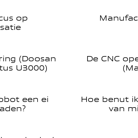
cus op
Manufac
satie
ring (Doosan
De CNC ope
us U3000)
(Ma
obot een ei
Hoe benut ik
laden?
van mi