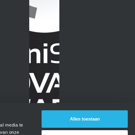
Alles toestaan
al media te
 van onze