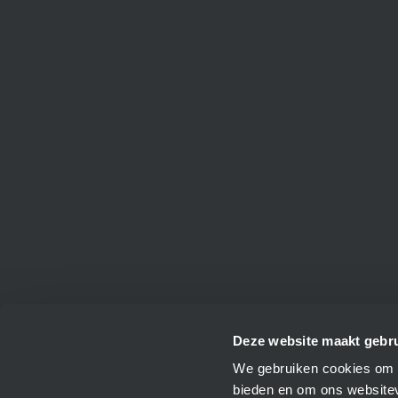
Deze website maakt gebru
BMO Automation BV
We gebruiken cookies om c
Platinastraat 24
Servi
bieden en om ons websitev
6031 TW Nederweert, Nederland
Sale