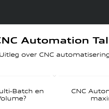
CNC Automation Tal
Uitleg over CNC automatiserin
ulti-Batch en
CNC Autom
Volume?
maxim