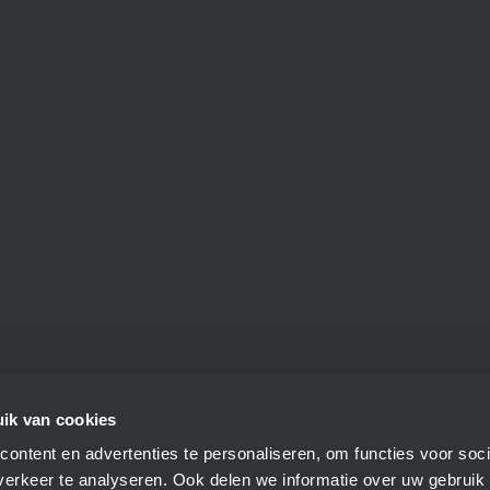
ik van cookies
ontent en advertenties te personaliseren, om functies voor soci
ce:
+31 (0)495 721 007
erkeer te analyseren. Ook delen we informatie over uw gebruik
s:
+31 (0)495 729 640