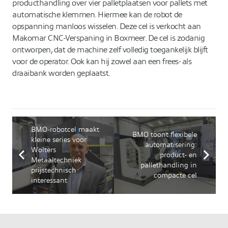
producthandling over vier palletplaatsen voor pallets met
automatische klemmen. Hiermee kan de robot de
opspanning manloos wisselen. Deze cel is verkocht aan
Makomar CNC-Verspaning in Boxmeer. De cel is zodanig
ontworpen, dat de machine zelf volledig toegankelijk blijft
voor de operator. Ook kan hij zowel aan een frees- als
draaibank worden geplaatst.
BMO-robotcel maakt
BMO toont flexibele
kleine series voor
automatisering:
Wolters
product- en
Metaaltechniek
pallethandling in
prijstechnisch
compacte cel
interessant