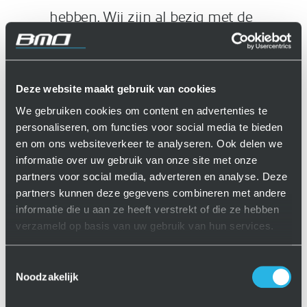
hebben. Wij zijn al bezig met de
automatisering van de volgende
machine, een draaibank van
Doosan.”
Deze website maakt gebruik van cookies
We gebruiken cookies om content en advertenties te
personaliseren, om functies voor social media te bieden
Flexibel automatiseren is
en om ons websiteverkeer te analyseren. Ook delen we
maatwerk
informatie over uw gebruik van onze site met onze
partners voor social media, adverteren en analyse. Deze
Er bestaat momenteel grote belangstelling voor flexibel
partners kunnen deze gegevens combineren met andere
geautomatiseerd verspanen. De open dag die Dormac,
informatie die u aan ze heeft verstrekt of die ze hebben
BMO en Siemens organiseerden trok meer dan honderd
verzameld op basis van uw gebruik van hun services.
bezoekers. Zij konden meerdere productiecellen bekijken en
kregen ook uitleg over de automatisering van het
Toestemmingsselectie
verspaningsproces. Volgens René van der Peet van
Noodzakelijk
Dormac komen bij geautomatiseerd verspanen tal van
aspecten aan de orde, maar gaat het uiteindelijk maar om