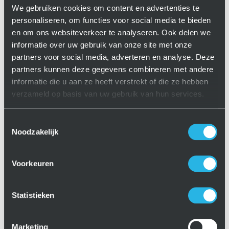
We gebruiken cookies om content en advertenties te
personaliseren, om functies voor social media te bieden
en om ons websiteverkeer te analyseren. Ook delen we
informatie over uw gebruik van onze site met onze
partners voor social media, adverteren en analyse. Deze
partners kunnen deze gegevens combineren met andere
informatie die u aan ze heeft verstrekt of die ze hebben
verzameld op basis van uw gebruik van hun services.
BMO toont flexibele
automatisering: product- en
Toestemmingsselectie
pallethandling in compacte cel
Noodzakelijk
12 jaar geleden
Voorkeuren
Flexibele automatisering door producthandling en
pallethandling te combineren in eén robotcel. Dat
vraagt de markt, afgaande op de interesse voor de
Statistieken
demodag van BMO, Siemens en Dormac CNC
Solutions. “Verwachten…
Marketing