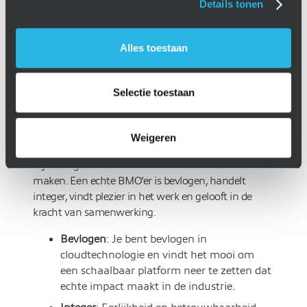
vergelijkbare JavaScript frameworks
Details tonen
Ervaring met containerized (micro)services
(Docker, ECS)
Alles toestaan
Ervaring met CI/CD
Ervaring met Git
Selectie toestaan
Weigeren
Ben jij een echte BMO’er?
Bij BMO geloven we dat onze mensen het verschil
maken. Een echte BMO’er is bevlogen, handelt
integer, vindt plezier in het werk en gelooft in de
kracht van samenwerking.
Bevlogen
: Je bent bevlogen in
cloudtechnologie en vindt het mooi om
een schaalbaar platform neer te zetten dat
echte impact maakt in de industrie.