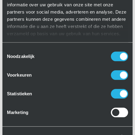
informatie over uw gebruik van onze site met onze
Wat we van jou verwachten
partners voor social media, adverteren en analyse. Deze
Minimaal 5 jaar ervaring als software
partners kunnen deze gegevens combineren met andere
engineer in een cloudomgeving
informatie die u aan ze heeft verstrekt of die ze hebben
HBO werk- en denkniveau (Informatica /
verzameld op basis van uw gebruik van hun services.
Software Engineering of vergelijkbaar)
Aantoonbare ervaring met cloud hosting
Toestemmingsselectie
dienst (of sterke ambitie dit snel eigen te
Noodzakelijk
maken)
Sterke communicatieve vaardigheden en
Voorkeuren
het vermogen om richting te geven aan
technische discussies
Statistieken
Uitstekende beheersing van de
Nederlandse taal en (basis)kennis van de
Engelse taal is een pré
Marketing
Sterke kennis van C# en .NET
Ervaring met Angular en TypeScript of