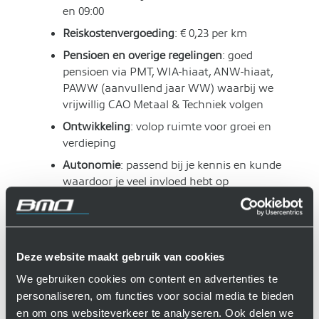
en 09:00
Reiskostenvergoeding
: € 0,23 per km
Pensioen en overige regelingen
: goed
pensioen via PMT, WIA-hiaat, ANW-hiaat,
PAWW (aanvullend jaar WW) waarbij we
vrijwillig CAO Metaal & Techniek volgen
Ontwikkeling
: volop ruimte voor groei en
verdieping
Autonomie
: passend bij je kennis en kunde
waardoor je veel invloed hebt op
technische keuzes en architectuur
Extra’s
: gratis sporten in de BMO-
fitnessruimte, vers fruit en EPIQ-feestjes die
in de regio bekend staan, waaronder de
Deze website maakt gebruik van cookies
zomerbarbecue en onze BMO kerstborrel
We gebruiken cookies om content en advertenties te
personaliseren, om functies voor social media te bieden
en om ons websiteverkeer te analyseren. Ook delen we