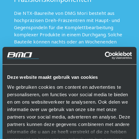
Die NTX-Baureihe von DMG Mori besteht aus
hochpräzisen Dreh-Fräszentren mit Haupt- und
Gegenspindeln für die Komplettbearbeitung
komplexer Produkte in einem Durchgang. Solche
Bauteile können nachts oder an Wochenenden
mannlos bearbeitet werden. Aus Erfahrung weiß
er nun, dass man auch mannlos genaue Passungen
herstellen kann. „Unser Produktionsraum wird
genauso gekühlt wie die Emulsion, so dass die
Temperatur in der Maschine konstant bleibt.“
Deze website maakt gebruik van cookies
Eventuelle kleine Schwankungen in der Maschine
We gebruiken cookies om content en advertenties te
werden durch Messungen im Prozess
personaliseren, om functies voor social media te bieden
herausgefiltert. „Abweichungen von wenigen
en om ons websiteverkeer te analyseren. Ook delen we
Mikrometern werden dann automatisch
informatie over uw gebruik van onze site met onze
korrigiert“, erklärt der Geschäftsführer des
partners voor social media, adverteren en analyse. Deze
Zulieferers aus den Niederlände.
partners kunnen deze gegevens combineren met andere
informatie die u aan ze heeft verstrekt of die ze hebben
Wellen beladen