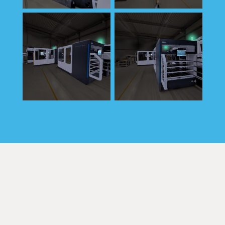
WDS – Winkler und
BMO Platinum 50 – DMG
Dünnebier
Mori DMC 1450 V
Süßwarenmaschinen