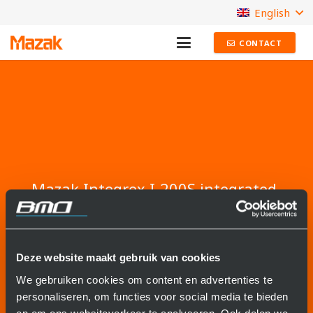
English
CONTACT
Mazak Integrex I-200S integrated
to a BMO Platinum 50
Frontloader
The Platinum 50 Frontloader of BMO automation
Deze website maakt gebruik van cookies
is integrated to a Mazak Integrex I-200S. The
robot is placed on a base to achieve the desired
We gebruiken cookies om content en advertenties te
ranges. The Integrex I-200S is loaded via the
personaliseren, om functies voor social media te bieden
front door. The Mazak turning machine can be