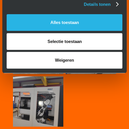
Details tonen
Click
here
for technical specifications of the
Mazak Integrex I-200S.
Alles toestaan
Selectie toestaan
Weigeren