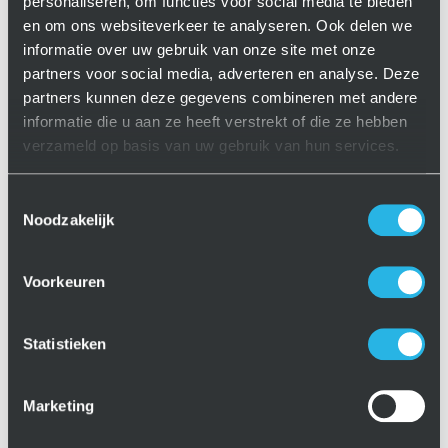
Manufacturing B.V.
personaliseren, om functies voor social media te bieden
en om ons websiteverkeer te analyseren. Ook delen we
6 years ago
informatie over uw gebruik van onze site met onze
partners voor social media, adverteren en analyse. Deze
partners kunnen deze gegevens combineren met andere
informatie die u aan ze heeft verstrekt of die ze hebben
verzameld op basis van uw gebruik van hun services.
Toestemmingsselectie
Noodzakelijk
Voorkeuren
Statistieken
Marketing