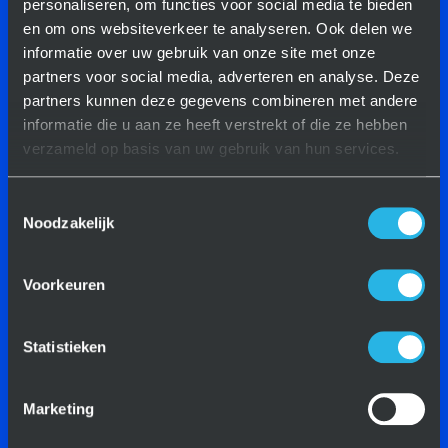
personaliseren, om functies voor social media te bieden
little helper on the side. The
en om ons websiteverkeer te analyseren. Ook delen we
cost-effective robot
informatie over uw gebruik van onze site met onze
partners voor social media, adverteren en analyse. Deze
automation ensures a lot of
partners kunnen deze gegevens combineren met andere
unmanned hours in the
informatie die u aan ze heeft verstrekt of die ze hebben
evening and at night. For us,
verzameld op basis van uw gebruik van hun services.
the perfect way to take the
Toestemmingsselectie
first steps in automation.
Noodzakelijk
Voorkeuren
Statistieken
Marketing