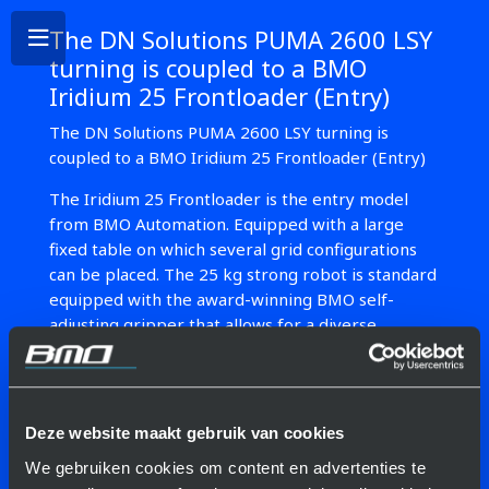
The DN Solutions PUMA 2600 LSY
turning is coupled to a BMO
Iridium 25 Frontloader (Entry)
The DN Solutions PUMA 2600 LSY turning is
coupled to a BMO Iridium 25 Frontloader (Entry)
The Iridium 25 Frontloader is the entry model
from BMO Automation. Equipped with a large
fixed table on which several grid configurations
can be placed. The 25 kg strong robot is standard
equipped with the award-winning BMO self-
adjusting gripper that allows for a diverse
selection of product sizes to be loaded and
unloaded. Its compact size, simple controls and
high degree of flexibility make it the ideal
automation for a wide range of work.
Deze website maakt gebruik van cookies
The Iridium series is the
We gebruiken cookies om content en advertenties te